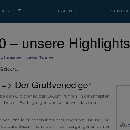
KURSE
REGIONEN
SEMINA
 – unsere Highlights T
Hofmeister
-
News
,
Touren
t => Der Großvenediger
äste den Großvenediger (3666m) führen. In den meisten
mit besten Bedingungen und somit wunderbaren
ner Familie ist schon fast unser zweites zu Hause und
wunderbare Zusammenarbeit in den vergangenen Jahren.