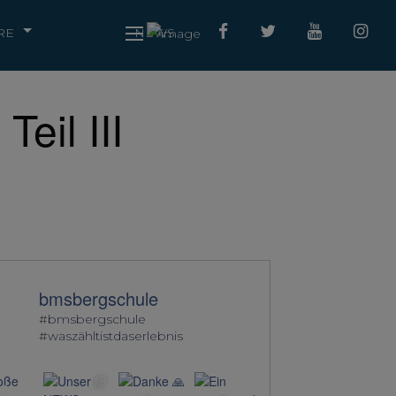
RE
NEWS
eil III
bmsbergschule
#bmsbergschule
#waszähltistdaserlebnis