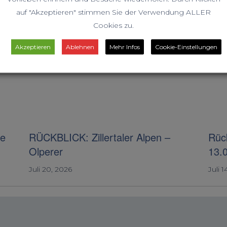
auf "Akzeptieren" stimmen Sie der Verwendung ALLER
Cookies zu.
Akzeptieren
Ablehnen
Mehr Infos
Cookie-Einstellungen
ie
RÜCKBLICK: Zillertaler Alpen –
Rück
Olperer
13.
Juli 20, 2026
Juli 1