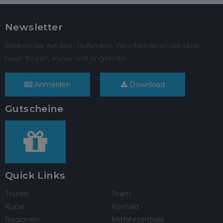
Newsletter
Bleiben Sie auf dem laufenden. Wir informieren Sie über
neue Touren, Kurse und Angebote.
Anmelden
Download
Gutscheine
Quick Links
Touren
Team
Kurse
Kontakt
Regionen
Mitfahrzentrale