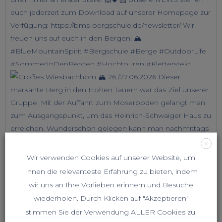
X
Wir verwenden Cookies auf unserer Website, um
Ihnen die relevanteste Erfahrung zu bieten, indem
wir uns an Ihre Vorlieben erinnern und Besuche
wiederholen. Durch Klicken auf "Akzeptieren"
stimmen Sie der Verwendung ALLER Cookies zu.