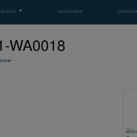
KURSE
REGIONEN
SEMINA
1-WA0018
ister
-