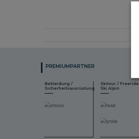
PREMIUMPARTNER
Bekleidung /
Skitour / Freeride
Sicherheitsausrüstung
Ski Alpin