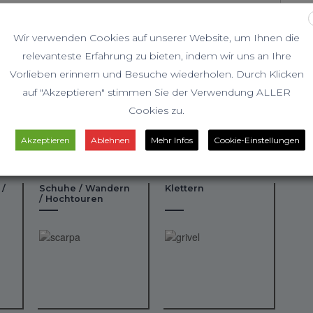
Wir verwenden Cookies auf unserer Website, um Ihnen die
relevanteste Erfahrung zu bieten, indem wir uns an Ihre
Vorlieben erinnern und Besuche wiederholen. Durch Klicken
auf "Akzeptieren" stimmen Sie der Verwendung ALLER
Cookies zu.
Akzeptieren
Ablehnen
Mehr Infos
Cookie-Einstellungen
 /
Schuhe / Wandern
Klettern
/ Hochtouren