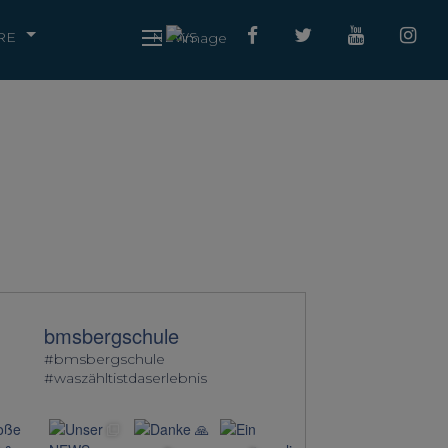
RE
NEWS
bmsbergschule
#bmsbergschule
#waszähltistdaserlebnis