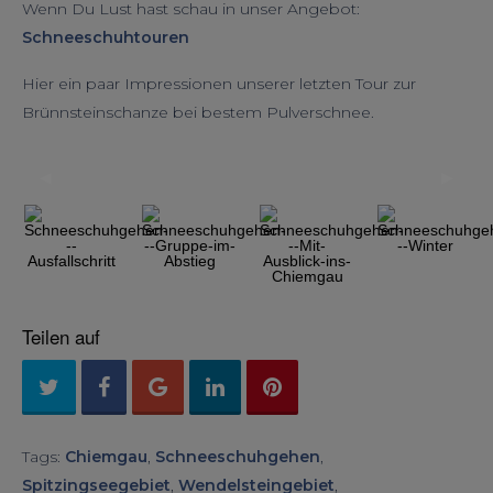
Wenn Du Lust hast schau in unser Angebot:
Schneeschuhtouren
Hier ein paar Impressionen unserer letzten Tour zur
Brünnsteinschanze bei bestem Pulverschnee.
◀︎
▶︎
Previous
Next
Slide
Slide
Teilen auf
Tags:
Chiemgau
,
Schneeschuhgehen
,
Spitzingseegebiet
,
Wendelsteingebiet
,