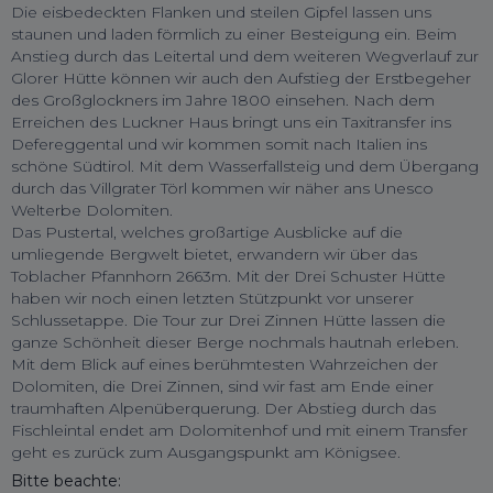
Die eisbedeckten Flanken und steilen Gipfel lassen uns
staunen und laden förmlich zu einer Besteigung ein. Beim
Anstieg durch das Leitertal und dem weiteren Wegverlauf zur
Glorer Hütte können wir auch den Aufstieg der Erstbegeher
des Großglockners im Jahre 1800 einsehen. Nach dem
Erreichen des Luckner Haus bringt uns ein Taxitransfer ins
Defereggental und wir kommen somit nach Italien ins
schöne Südtirol. Mit dem Wasserfallsteig und dem Übergang
durch das Villgrater Törl kommen wir näher ans Unesco
Welterbe Dolomiten.
Das Pustertal, welches großartige Ausblicke auf die
umliegende Bergwelt bietet, erwandern wir über das
Toblacher Pfannhorn 2663m. Mit der Drei Schuster Hütte
haben wir noch einen letzten Stützpunkt vor unserer
Schlussetappe. Die Tour zur Drei Zinnen Hütte lassen die
ganze Schönheit dieser Berge nochmals hautnah erleben.
Mit dem Blick auf eines berühmtesten Wahrzeichen der
Dolomiten, die Drei Zinnen, sind wir fast am Ende einer
traumhaften Alpenüberquerung. Der Abstieg durch das
Fischleintal endet am Dolomitenhof und mit einem Transfer
geht es zurück zum Ausgangspunkt am Königsee.
Bitte beachte: