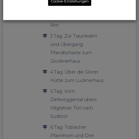
Cookie-Einstellungen
2.Tag: Kärlinger Haus -
Riemann Haus - Maria
Alm
3.Tag: Zur Trauneralm
und Übergang
Pfandlscharte zum
Glocknerhaus
4.Tag: Über die Glorer
Hütte zum Lucknerhaus
5.Tag: Vom
Defereggental übers
Villgratner Törl nach
Südtirol
6.Tag: Toblacher
Pfannhorn und Drei