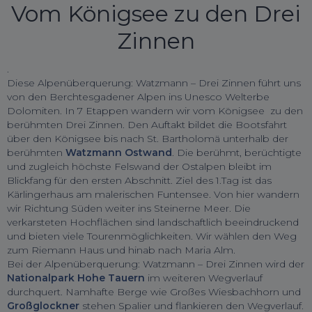
Vom Königsee zu den Drei
Zinnen
.
Diese Alpenüberquerung: Watzmann – Drei Zinnen führt uns
von den Berchtesgadener Alpen ins Unesco Welterbe
Dolomiten. In 7 Etappen wandern wir vom Königsee zu den
berühmten Drei Zinnen. Den Auftakt bildet die Bootsfahrt
über den Königsee bis nach St. Bartholomä unterhalb der
berühmten
Watzmann Ostwand
. Die berühmt, berüchtigte
und zugleich höchste Felswand der Ostalpen bleibt im
Blickfang für den ersten Abschnitt. Ziel des 1.Tag ist das
Kärlingerhaus am malerischen Funtensee. Von hier wandern
wir Richtung Süden weiter ins Steinerne Meer. Die
verkarsteten Hochflächen sind landschaftlich beeindruckend
und bieten viele Tourenmöglichkeiten. Wir wählen den Weg
zum Riemann Haus und hinab nach Maria Alm.
Bei der Alpenüberquerung: Watzmann – Drei Zinnen wird der
Nationalpark Hohe Tauern
im weiteren Wegverlauf
durchquert. Namhafte Berge wie Großes Wiesbachhorn und
Großglockner
stehen Spalier und flankieren den Wegverlauf.