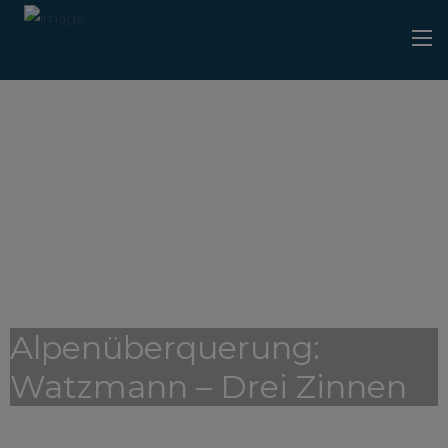
Alpenüberquerung:
Watzmann – Drei Zinnen