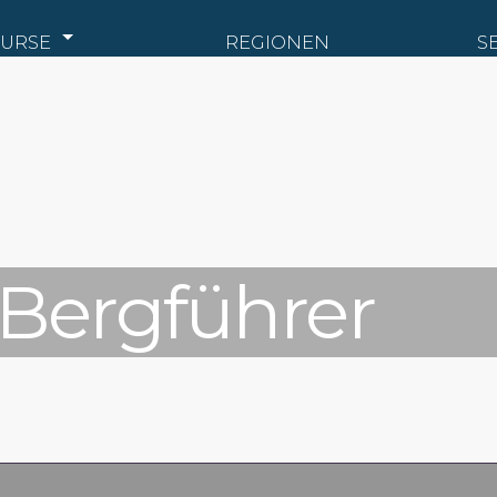
URSE
REGIONEN
S
 Bergführer