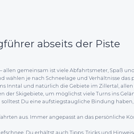
führer abseits der Piste
n – allen gemeinsam ist viele Abfahrtsmeter, Spaß u
wählen je nach Schneelage und Verhältnisse das pa
Inntal und natürlich die Gebiete im Zillertal, alle
n der Skigebiete, um möglichst viele Turns ins Gelä
u solltest Du eine aufstiegstaugliche Bindung habe
fahrten aus. Immer angepasst an das persönliche K
schnee. Du erhältst auch Tipps, Tricks und Hinweis