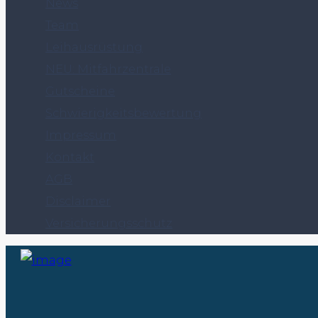
News
Team
Leihausrüstung
NEU: Mitfahrzentrale
Gutscheine
Schwierigkeitsbewertung
Impressum
Kontakt
AGB
Disclaimer
Versicherungsschutz