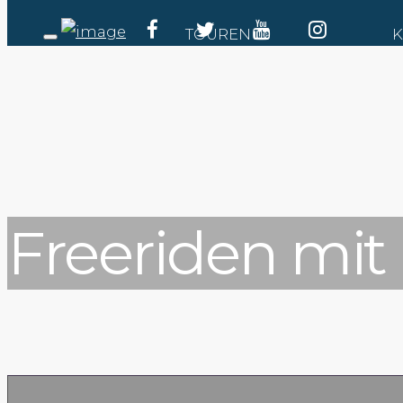
TOUREN
K
Freeriden mit