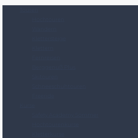
Touren
Hochtouren
Wandern
Klettersteige
Klettern
Fernreisen
Berggenuß Plus
Skitouren
Schneeschuhtouren
Freeride
Kurse
Safety Academy Sommer
Hochtourenkurse
Kletterkurse