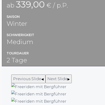
339,00
ab
€ / p.P.
SAISON
Winter
SCHWIERIGKEIT
Medium
TOURDAUER
2 Tage
Previous Slide
Next Slide
◀︎
▶︎