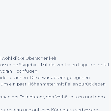
nd wohl dicke Oberschenkel!
ssende Skigebiet. Mit der zentralen Lage im Inntal
n voran Hochfügen.
nde zu ziehen. Die etwas abseits gelegenen
n, um ein paar Höhenmeter mit Fellen zurücklegen
önnen der Teilnehmer, den Verhältnissen und dem
e, um dein persönliches Können zu verbessern.