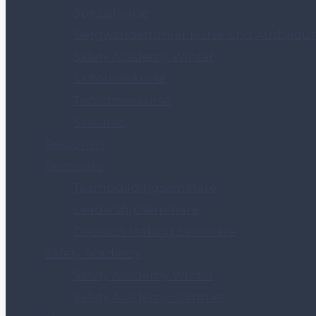
Spezialkurse
Bergwanderführer Kurse und Ausbildu
Safety Academy Winter
Skitourenkurse
Tiefschneekurse
Skikurse
Regionen
Seminare
Teambuildingseminare
Leadershipseminare
Decision Making Seminare
Safety Academy
Safety Academy Winter
Safety Academy Sommer