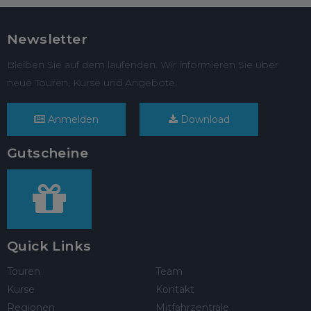
Newsletter
Bleiben Sie auf dem laufenden. Wir informieren Sie über
neue Touren, Kurse und Angebote.
Anmelden
Download
Gutscheine
Quick Links
Touren
Team
Kurse
Kontakt
Regionen
Mitfahrzentrale