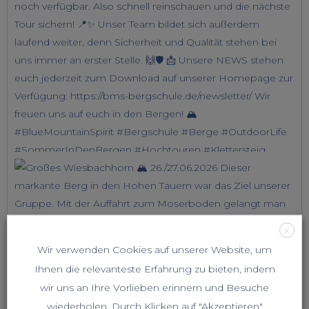
X
Wir verwenden Cookies auf unserer Website, um
Ihnen die relevanteste Erfahrung zu bieten, indem
wir uns an Ihre Vorlieben erinnern und Besuche
wiederholen. Durch Klicken auf "Akzeptieren"