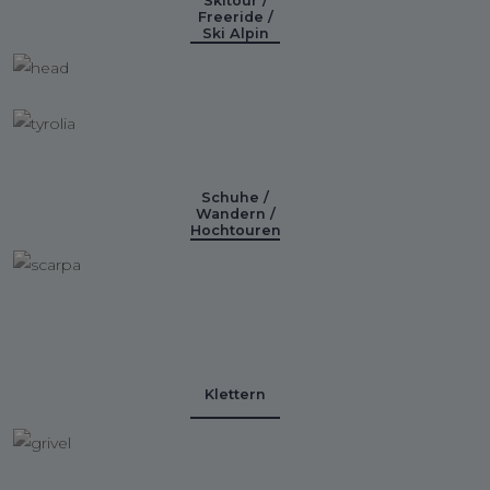
Skitour /
Freeride /
Ski Alpin
Schuhe /
Wandern /
Hochtouren
Klettern