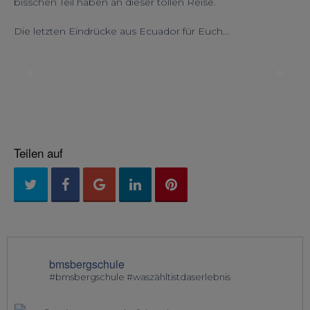
bisschen Teil haben an dieser tollen Reise.
Die letzten Eindrücke aus Ecuador für Euch…
◀︎
▶︎
Previous
Next
Slide
Slide
Teilen auf
bmsbergschule
#bmsbergschule #waszähltistdaserlebnis