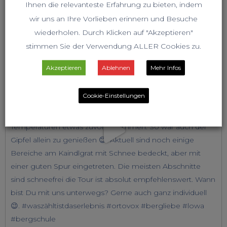
Ihnen die relevanteste Erfahrung zu bieten, indem
wir uns an Ihre Vorlieben erinnern und Besuche
wiederholen. Durch Klicken auf "Akzeptieren"
stimmen Sie der Verwendung ALLER Cookies zu.
Akzeptieren
Ablehnen
Mehr Infos
Cookie-Einstellungen