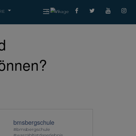
RE
NEWS
d
können?
bmsbergschule
#bmsbergschule
#waszähltistdaserlebnis