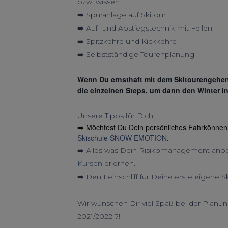
bzw. wissen:
➡️ Spuranlage auf Skitour
➡️ Auf- und Abstiegstechnik mit Fellen
➡️ Spitzkehre und Kickkehre
➡️ Selbstständige Tourenplanung
Wenn Du ernsthaft mit dem Skitourengehen
die einzelnen Steps, um dann den Winter i
Unsere Tipps für Dich:
➡️ Möchtest Du Dein persönliches Fahrkönnen
Skischule SNOW EMOTION
.
➡️ Alles was Dein Risikomanagement anbe
Kursen
erlernen.
➡️ Den Feinschliff für Deine erste eigene S
Wir wünschen Dir viel Spaß bei der Planu
2021/2022 ?!