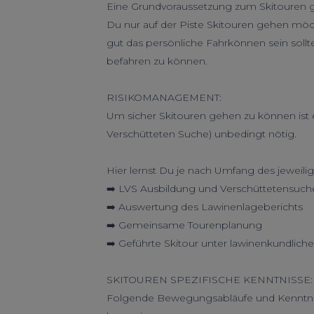
Eine Grundvoraussetzung zum Skitouren g
Du nur auf der Piste Skitouren gehen möch
gut das persönliche Fahrkönnen sein sollt
befahren zu können.
RISIKOMANAGEMENT:
Um sicher Skitouren gehen zu können ist
Verschütteten Suche) unbedingt nötig.
Hier lernst Du je nach Umfang des jeweili
➡️ LVS Ausbildung und Verschüttetensuch
➡️ Auswertung des Lawinenlageberichts
➡️ Gemeinsame Tourenplanung
➡️ Geführte Skitour unter lawinenkundlic
SKITOUREN SPEZIFISCHE KENNTNISSE:
Folgende Bewegungsabläufe und Kenntnis