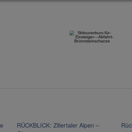
ie
RÜCKBLICK: Zillertaler Alpen –
Rück