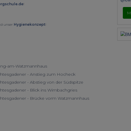
rgschule.de
!
M
d unser
Hygienekonzept
!
▶︎
Next