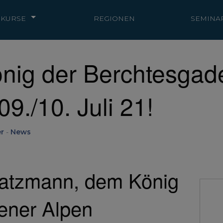
KURSE
REGIONEN
SEMINA
nig der Berchtesgad
9./10. Juli 21!
r
-
News
tzmann, dem König
ener Alpen