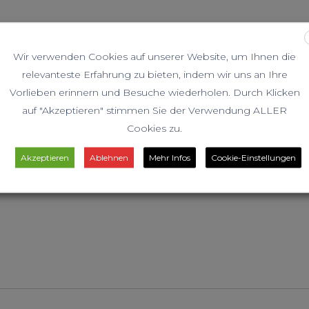
Slide
Wir verwenden Cookies auf unserer Website, um Ihnen die
relevanteste Erfahrung zu bieten, indem wir uns an Ihre
Vorlieben erinnern und Besuche wiederholen. Durch Klicken
auf "Akzeptieren" stimmen Sie der Verwendung ALLER
Cookies zu.
Akzeptieren
Ablehnen
Mehr Infos
Cookie-Einstellungen