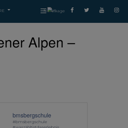
RE
NEWS
ener Alpen –
bmsbergschule
#bmsbergschule
#waszähltistdaserlebnis