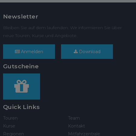
Newsletter
Bleiben Sie auf dem laufenden. Wir informieren Sie über
neue Touren, Kurse und Angebote.
Anmelden
Download
Gutscheine
Quick Links
Touren
Team
Kurse
Kontakt
Regionen
Mitfahrzentrale