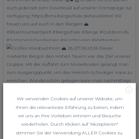
X
Wir verwenden Cookies auf unserer Website, um
Ihnen die relevanteste Erfahrung zu bieten, indem
wir uns an Ihre Vorlieben erinnern und Besuche
wiederholen. Durch Klicken auf "Akzeptieren"
stimmen Sie der Verwendung ALLER Cookies zu.