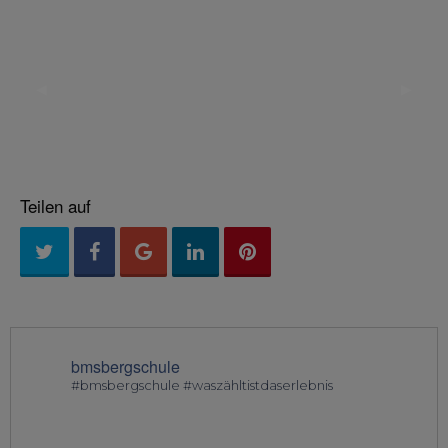
◀︎
▶︎
Previous
Next
Slide
Slide
Teilen auf
bmsbergschule
#bmsbergschule #waszähltistdaserlebnis