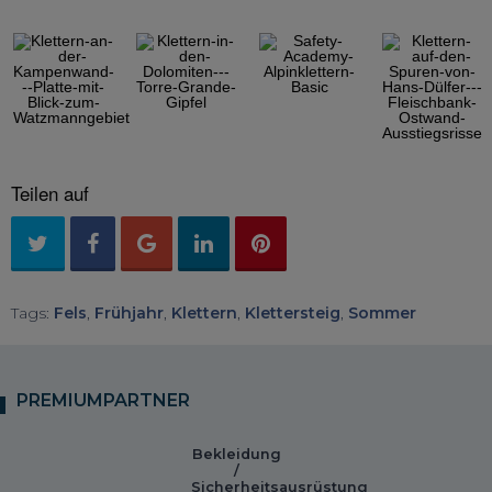
◀︎
▶︎
Previous
Next
Slide
Slide
Teilen auf
Tags:
Fels
,
Frühjahr
,
Klettern
,
Klettersteig
,
Sommer
PREMIUMPARTNER
Bekleidung
/
Sicherheitsausrüstung