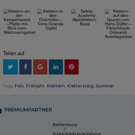
◀︎
▶︎
Previous
Next
Slide
Slide
Teilen auf
Tags:
Fels
,
Frühjahr
,
Klettern
,
Klettersteig
,
Sommer
PREMIUMPARTNER
Bekleidung
/
Sicherheitsausrüstung