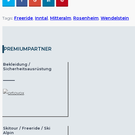
Tags:
Freeride
,
Inntal
,
Mitteralm
,
Rosenheim
,
Wendelstein
PREMIUMPARTNER
Bekleidung /
Sicherheitsausrüstung
Skitour / Freeride / Ski
Alpin