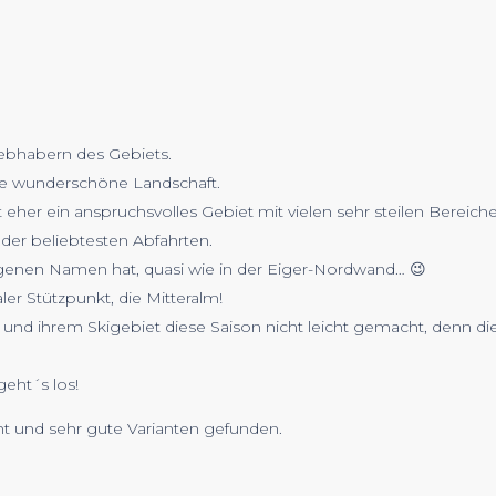
iebhabern des Gebiets.
ine wunderschöne Landschaft.
t eher ein anspruchsvolles Gebiet mit vielen sehr steilen Bereich
 der beliebtesten Abfahrten.
eigenen Namen hat, quasi wie in der Eiger-Nordwand… 😉
r Stützpunkt, die Mitteralm!
d ihrem Skigebiet diese Saison nicht leicht gemacht, denn die 
eht´s los!
t und sehr gute Varianten gefunden.