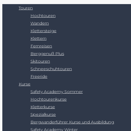
Touren
Hochtouren
Wandern
Klettersteige
Klettern
Fernreisen
Berggenuß Plus
Skitouren
Schneeschuhtouren
Freeride
Kurse
Safety Academy Sommer
Hochtourenkurse
Kletterkurse
Spezialkurse
Bergwanderführer Kurse und Ausbildung
Safety Academy Winter