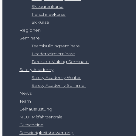
Skitourenkurse
Tiefschneekurse
Skikurse
Regionen
Seminare
Teambuildingseminare
Leadershipseminare
Decision Making Seminare
Safety Academy
Safety Academy Winter
Safety Academy Sommer
News
Team
Leihausrüstung
NEU: Mitfahrzentrale
Gutscheine
Schwierigkeitsbewertung