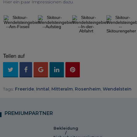
Hier ein paar Impressionen dazu.
◀︎
▶︎
Previous
Next
Slide
Slide
Teilen auf
Tags:
Freeride
,
Inntal
,
Mitteralm
,
Rosenheim
,
Wendelstein
PREMIUMPARTNER
Bekleidung
/