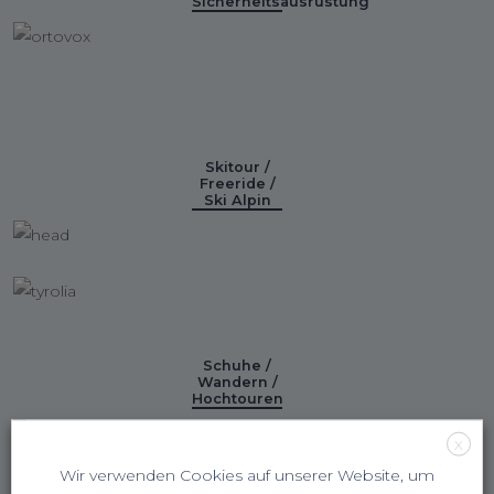
Sicherheitsausrüstung
Skitour /
Freeride /
Ski Alpin
Schuhe /
Wandern /
Hochtouren
X
Wir verwenden Cookies auf unserer Website, um