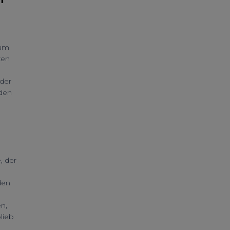
 um
zen
 der
 den
, der
den
n,
lieb