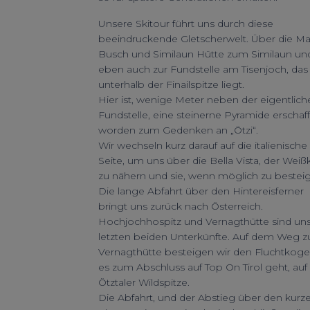
Unsere Skitour führt uns durch diese
beeindruckende Gletscherwelt. Über die Mar
Busch und Similaun Hütte zum Similaun un
eben auch zur Fundstelle am Tisenjoch, das
unterhalb der Finailspitze liegt.
Hier ist, wenige Meter neben der eigentlich
Fundstelle, eine steinerne Pyramide erschaf
worden zum Gedenken an „Ötzi“.
Wir wechseln kurz darauf auf die italienische
Seite, um uns über die Bella Vista, der Weiß
zu nähern und sie, wenn möglich zu bestei
Die lange Abfahrt über den Hintereisferner
bringt uns zurück nach Österreich.
Hochjochhospitz und Vernagthütte sind un
letzten beiden Unterkünfte. Auf dem Weg z
Vernagthütte besteigen wir den Fluchtkoge
es zum Abschluss auf Top On Tirol geht, auf
Ötztaler Wildspitze.
Die Abfahrt, und der Abstieg über den kurz