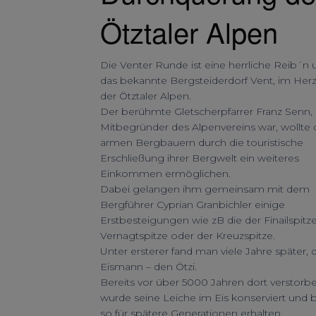
Ötztaler Alpen
Die Venter Runde ist eine herrliche Reib´n
das bekannte Bergsteiderdorf Vent, im Her
der Ötztaler Alpen.
Der berühmte Gletscherpfarrer Franz Senn,
Mitbegründer des Alpenvereins war, wollte
armen Bergbauern durch die touristische
Erschließung ihrer Bergwelt ein weiteres
Einkommen ermöglichen.
Dabei gelangen ihm gemeinsam mit dem
Bergführer Cyprian Granbichler einige
Erstbesteigungen wie zB die der Finailspitze
Vernagtspitze oder der Kreuzspitze.
Unter ersterer fand man viele Jahre später, 
Eismann – den Ötzi.
Bereits vor über 5000 Jahren dort verstorbe
wurde seine Leiche im Eis konserviert und b
so für spätere Generationen erhalten.