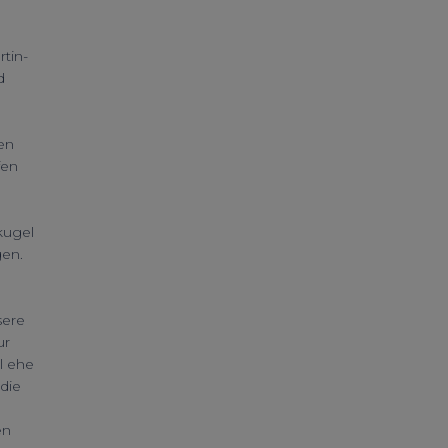
tin-
d
en
fen
kugel
gen.
sere
ur
l ehe
 die
en