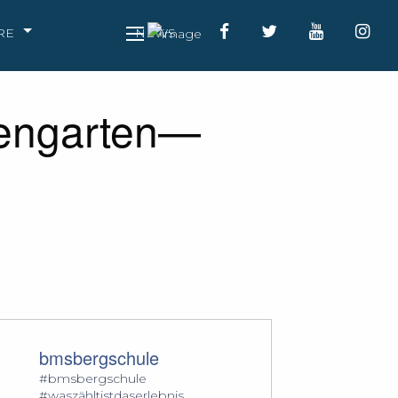
RE
NEWS
sengarten—
bmsbergschule
#bmsbergschule
#waszähltistdaserlebnis