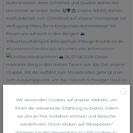
X
Wir verwenden Cookies auf unserer Website, um
Ihnen die relevanteste Erfahrung zu bieten, indem
wir uns an Ihre Vorlieben erinnern und Besuche
wiederholen. Durch Klicken auf "Akzeptieren"
stimmen Sie der Verwendung ALLER Cookies zu.