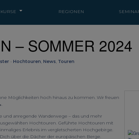
KURSE
REGIONEN
SEMINA
 – SOMMER 2024
ster
-
Hochtouren
,
News
,
Touren
ne Möglichkeiten hoch hinaus zu kommen. Wir freuen
.
icke und anregende Wanderwege – das und mehr
m ausgewählten Hochtouren. Geführte Hochtouren mit
einmaliges Erlebnis im vergletscherten Hochgebirge.
Dich über die Dächer der europäischen Berge.