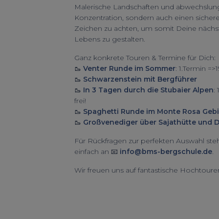
Malerische Landschaften und abwechslung
Konzentration, sondern auch einen sicheren 
Zeichen zu achten, um somit Deine näch
Lebens zu gestalten.
Ganz konkrete Touren & Termine für Dich:
🥾
Venter Runde im Sommer
: 1.Termin =>
🥾
Schwarzenstein mit Bergführer
🥾
In 3 Tagen durch die Stubaier Alpen
:
frei!
🥾
Spaghetti Runde im Monte Rosa Gebi
🥾
Großvenediger über Sajathütte und 
Für Rückfragen zur perfekten Auswahl steh
einfach an 📧
info@bms-bergschule.de
.
Wir freuen uns auf fantastische Hochtouren