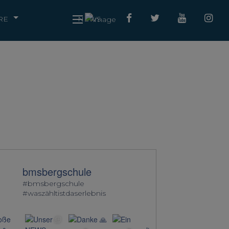
RE
NEWS
bmsbergschule
#bmsbergschule
#waszähltistdaserlebnis